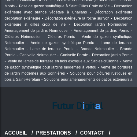
Pornic
Ganivelle NANTES
Installation de clôture jardin à Saint Jean de
Monts
Pose de gazon synthétique à Saint Gilles Croix de Vie
Décoration
extérieure avec brande végétale à Challans
Décoration extérieure
décoration extérieure
Décoration extérieure la roche sur yon
Décoration
extérieure st gilles croix de vie
Décoration jardin Noirmoutier
Aménagement de jardins Noirmoutier
Aménagement de jardins Pornic
Clôtures Noirmoutier
Clôtures Pornic
Vente de gazon synthétique
Noirmoutier
Vente de gazon synthétique Pornic
Lame de terrasse
Noirmoutier
Lame de terrasse Pornic
Brande Noirmoutier
Brande
Pornic
Ganivelle Noirmoutier
Ganivelle Pornic
Décoration jardin Pornic
Vente de lames de terrasse en bois exotique aux Sables-d'Olonne
Vente
de gazon synthétique pour jardins modernes à Vertou
Vente de bordures
de jardin modernes aux Sorinières
Solutions pour clôtures rustiques en
bois à Saint-Herblain
Solutions pour aménagements de patios extérieurs à
Rezé
Pas japonais pour aménagement extérieur près de Nantes
Négoce
de matériaux en bois aux Sorinières
Matériaux écologiques pour allées en
gravier à Vertou
Matériaux pour un aménagement extérieur contemporain
à Rezé
Matériaux pour création de terrasses à Saint-Herblain
Matériaux
pour création de terrasses extérieures en bois à Noirmoutier
Matériaux
pour allées extérieures en pierre naturelle à Saint-Herblain
Livraison de
travertins aux Sables-d'Olonne
Lames en bois de chêne pour terrasse à
Noirmoutier
Fourniture de pavés pour aménagements paysagers à Rezé
ACCUEIL
PRESTATIONS
CONTACT
Fourniture de matériaux pour espaces verts résidentiels aux Sorinières